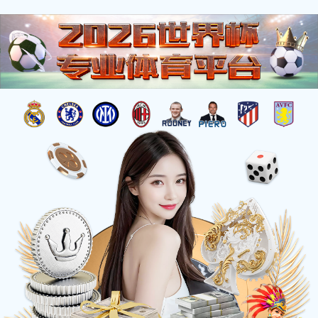
立即注册
开云体育
官网 · 权威体
育数据平台
开云体育 OFFICIAL WEBSITE
自2022年创立以来，
开云体育
致力于为用户提供包括
NBA、英超、欧洲杯、LPL在内的热门赛事直播与数据
服务，广受用户信赖。
立即下载开云体育APP