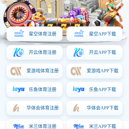
首页
/
体育热点
/ 正文