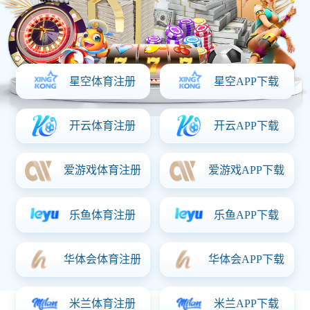
首页
/
体育热点
/ 正文