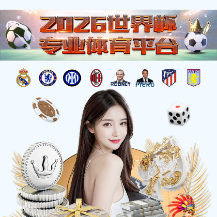
立即注册
开云体育
官网 · 权威体
育数据平台
开云体育 OFFICIAL WEBSITE
自2022年创立以来，
开云体育
致力于为用户提供包括
NBA、英超、欧洲杯、LPL在内的热门赛事直播与数据
服务，广受用户信赖。
立即下载开云体育APP