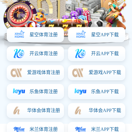
首页
/
体育热点
/ 正文